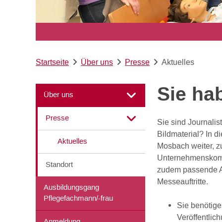
Startseite
Über uns
Presse
Aktuelles
Sie ha
Über uns
Presse
Sie sind Journali
Bildmaterial? In 
Aktuelles
Mosbach weiter, zu
Unternehmenskommu
Standort
zudem passende A
Messeauftritte.
Ausbildungsgang
Pflegefachmann/-frau
Sie benötigen
Veröffentlic
Anmeldung