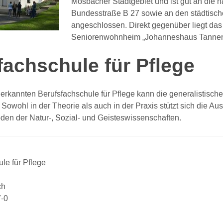
Mosbacher Stadtgebiet und ist gut an die 
Bundesstraße B 27 sowie an den städtisc
angeschlossen. Direkt gegenüber liegt das
Seniorenwohnheim „Johanneshaus Tannen
fachschule für Pflege
nerkannten Berufsfachschule für Pflege kann die generalistisch
 Sowohl in der Theorie als auch in der Praxis stützt sich die Au
en der Natur-, Sozial- und Geisteswissenschaften.
le für Pflege
ch
-0