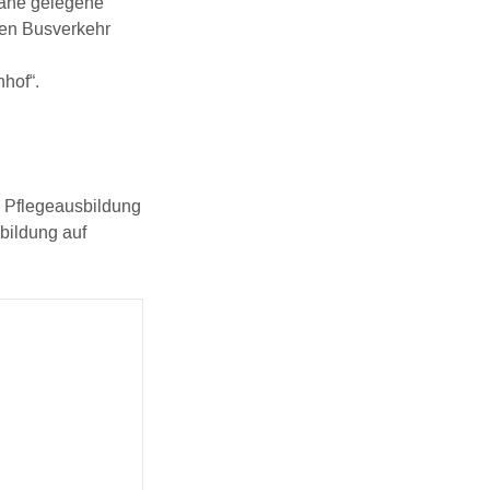
nahe gelegene
hen Busverkehr
hof“.
e Pflegeausbildung
sbildung auf