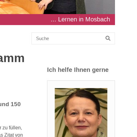
... Lernen in Mosbach
ramm
Ich helfe Ihnen gerne
und 150
 zu füllen,
 Zitat von