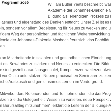
William Butler Yeats beschreibt, wa
Akademie der Johannes-Diakonie M
Bildung als lebendigen Prozess zu b
asmus und eigenständiges Denken entfacht. Unser Ziel ist es ni
eln, sondern vor allem Begeisterung für Neues zu wecken und 
 dem Weg der persönlichen und fachlichen Weiterentwicklung a
emie der Johannes-Diakonie Mosbach freut sich, das Fortbil
ren.
 an Mitarbeitende in sozialen und gesundheitlichen Einrichtun
ist es, Bewährtes zu stärken und Neues zu entdecken. Die Bild
 sind gezielt darauf ausgerichtet, Kompetenzen weiterzuentwi
eit vor Ort zu unterstützen. Neben praxisnahen Seminaren zu z
liche Austausch und gemeinsames Lernen im Vordergrund.
 Mitwirkenden, Referierenden und Teilnehmenden, die das Pro
utzen Sie die Gelegenheit, Wissen zu vertiefen, neue Perspekt
n Berufsalltag mitzunehmen", erklärt die Leiterin der Bildungs-