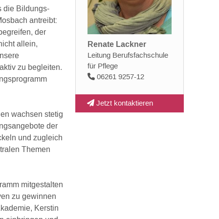
s die Bildungs-
osbach antreibt:
egreifen, der
Renate Lackner
cht allein,
unsere
Leitung Berufsfachschule
für Pflege
ktiv zu begleiten.
06261 9257-12
dungsprogramm
Jetzt kontaktieren
gen wachsen stetig
ungsangebote der
ckeln und zugleich
entralen Themen
gramm mitgestalten
iven zu gewinnen
Akademie, Kerstin